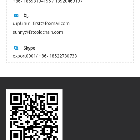
+86- 18698104196 / 13920469197
Էլ.

արևոտ. first@foxmail.com
sunny@fstcoldchain.com
Skype

export0001/ +86- 18522730738