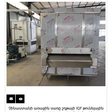
Չինաստանի առաջին սառը շղթայի IQF թունելային