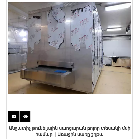
Անջատիչ թունելային սառցարան բոլոր տեսակի մսի
համար | Առաջին սառը շղթա