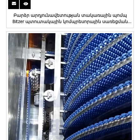
Բարձր արդյունավետության տակառային պոմպ
Bitzer պտուտակային կոմպրեսորային սառեցման
համակարգի նախագծման պլան IQF սառցախցիկի
համար