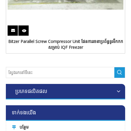
Bitzer Parallel Screw Compressor Unit ផែនការរចនាប្រព័ន្ធទូរទឹកកក
សម្រាប់ IQF Freezer
ប្រភេទផលិតផល
ទាក់ទង​យើង
បន្ថែម
