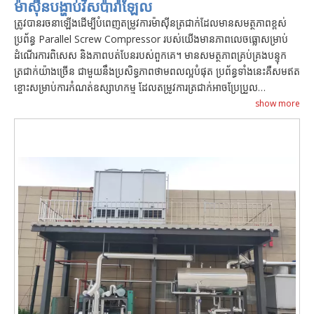
ម៉ាស៊ីនបង្ហាប់វីសប៉ារ៉ាឡែល
ត្រូវបានរចនាឡើងដើម្បីបំពេញតម្រូវការម៉ាស៊ីនត្រជាក់ដែលមានសមត្ថភាពខ្ពស់
ប្រព័ន្ធ Parallel Screw Compressor របស់យើងមានភាពលេចធ្លោសម្រាប់
ដំណើរការពិសេស និងភាពបត់បែនរបស់ពួកគេ។ មានសមត្ថភាពគ្រប់គ្រងបន្ទុក
ត្រជាក់យ៉ាងច្រើន ជាមួយនឹងប្រសិទ្ធភាពថាមពលល្អបំផុត ប្រព័ន្ធទាំងនេះគឺសមឥត
ខ្ចោះសម្រាប់ការកំណត់ឧស្សាហកម្ម ដែលតម្រូវការត្រជាក់អាចប្រែប្រួល
គួរឱ្យកត់សម្គាល់។ ដំណាក់កាលយុទ្ធសាស្ត្រនៃម៉ាស៊ីនបង្ហាប់ដោយផ្អែកលើតម្រូវការ
show more
ត្រជាក់មិនត្រឹមតែធានានូវការគ្រប់គ្រងសីតុណ្ហភាពជាប់លាប់ប៉ុណ្ណោះទេ ប៉ុន្តែថែម
ទាំងនាំឱ្យមានការសន្សំសំចៃថាមពលយ៉ាងច្រើន និងកាត់បន្ថយចំណាយប្រតិបត្តិ
ការផងដែរ។ ដើម្បីទទួលបានការយល់ដឹងអំពីវិធីដែលម៉ាស៊ីនបង្ហាប់វីសប៉ារ៉ាឡែល
របស់យើងអាចរួមចំណែកដល់គោលដៅប្រសិទ្ធភាពថាមពល និងប្រសិទ្ធភាព
ប្រតិបត្តិការរបស់អ្នក សូមស្វែងរករបស់យើង
FAQ ។
ផ្នែក