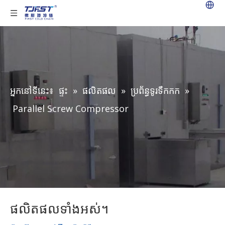
អ្នកនៅទីនេះ៖
ផ្ទះ
»
ផលិតផល
»
ប្រព័ន្ធទូរទឹកកក
»
Parallel Screw Compressor
ផលិតផលទាំងអស់។