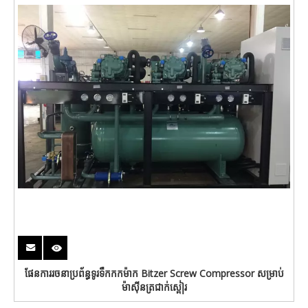
ផែនការរចនាប្រព័ន្ធទូរទឹកកកម៉ាក Bitzer Screw Compressor សម្រាប់
ម៉ាស៊ីនត្រជាក់ស្ពៀរ