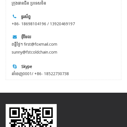
ក្រុងធានជីន ប្រទេសចិន
ទូរស័ព្ទ

+86- 18698104196 / 13920469197
អ៊ីមែល

ពន្លឺថ្ងៃ។ first@foxmail.com
sunny@fstcoldchain.com
Skype

នាំចេញ0001/ +86- 18522730738