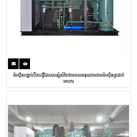
ម៉ាស៊ីនបង្ហាប់ប៊ីតហ្សឺដែលសន្សំសំចៃថាមពលអនុលោមតាមម៉ាស៊ីនត្រជាក់
អាហារ