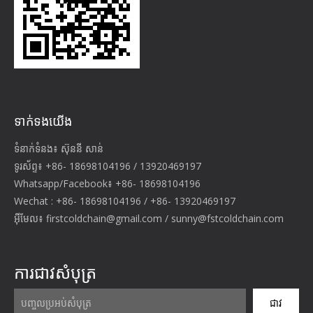
ទាក់ទង​យើង
ទំនាក់ទំនង៖ ស៊ុននី សាន់
ទូរស័ព្ទ៖ +86- 18698104196 / 13920469197
Whatsapp/Facebook៖ +86- 18698104196
Wechat : +86- 18698104196 / +86- 13920469197
អ៊ីមែល៖
firstcoldchain@gmail.com
/
sunny@fstcoldchain.com
ការជាវសំបុត្រ
ជាវ