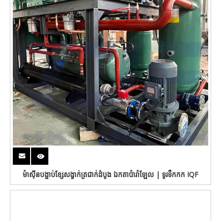
ម៉ាស៊ីនបង្ហាប់ខ្សែសង្វាក់ត្រជាក់ដំបូង ឯកតាប៉ារ៉ាឡែល | ទូរទឹកកក IQF