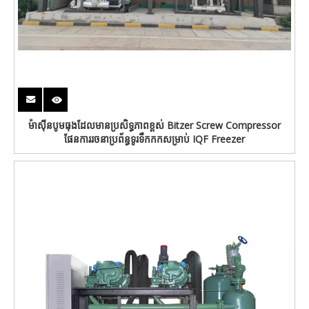
ម៉ាស៊ីនបូមធុងដែលមានប្រសិទ្ធភាពខ្ពស់ Bitzer Screw Compressor
ផែនការរចនាប្រព័ន្ធទូរទឹកកកសម្រាប់ IQF Freezer