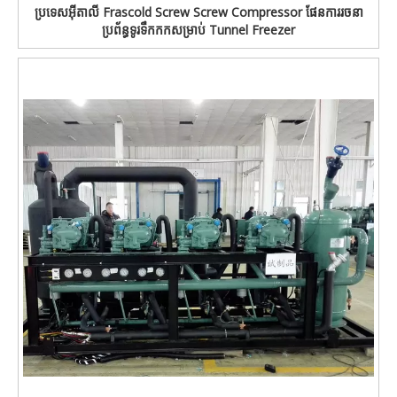
ប្រទេសអ៊ីតាលី Frascold Screw Screw Compressor ផែនការរចនា
ប្រព័ន្ធទូរទឹកកកសម្រាប់ Tunnel Freezer