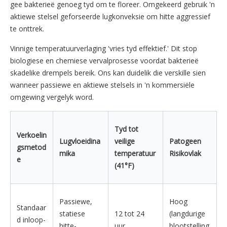
gee bakterieë genoeg tyd om te floreer. Omgekeerd gebruik 'n
aktiewe stelsel geforseerde lugkonveksie om hitte aggressief
te onttrek.
Vinnige temperatuurverlaging 'vries tyd effektief.' Dit stop
biologiese en chemiese vervalprosesse voordat bakterieë
skadelike drempels bereik. Ons kan duidelik die verskille sien
wanneer passiewe en aktiewe stelsels in 'n kommersiële
omgewing vergelyk word.
Tyd tot
Verkoelin
Lugvloeidina
veilige
Patogeen
gsmetod
mika
temperatuur
Risikovlak
e
(41°F)
Passiewe,
Hoog
Standaar
statiese
12 tot 24
(langdurige
d inloop-
hitte-
uur
blootstelling