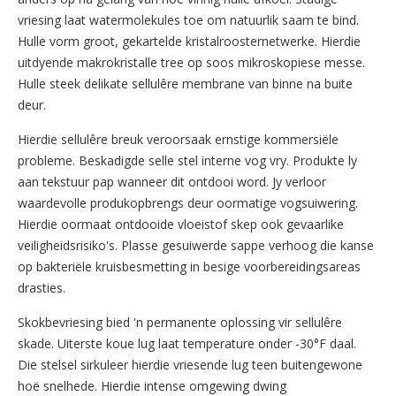
vriesing laat watermolekules toe om natuurlik saam te bind.
Hulle vorm groot, gekartelde kristalroosternetwerke. Hierdie
uitdyende makrokristalle tree op soos mikroskopiese messe.
Hulle steek delikate sellulêre membrane van binne na buite
deur.
Hierdie sellulêre breuk veroorsaak ernstige kommersiële
probleme. Beskadigde selle stel interne vog vry. Produkte ly
aan tekstuur pap wanneer dit ontdooi word. Jy verloor
waardevolle produkopbrengs deur oormatige vogsuiwering.
Hierdie oormaat ontdooide vloeistof skep ook gevaarlike
veiligheidsrisiko's. Plasse gesuiwerde sappe verhoog die kanse
op bakteriële kruisbesmetting in besige voorbereidingsareas
drasties.
Skokbevriesing bied 'n permanente oplossing vir sellulêre
skade. Uiterste koue lug laat temperature onder -30°F daal.
Die stelsel sirkuleer hierdie vriesende lug teen buitengewone
hoë snelhede. Hierdie intense omgewing dwing