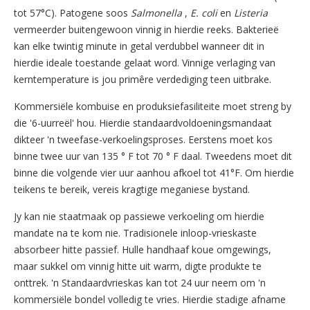
tot 57°C). Patogene soos
Salmonella
,
E. coli
en
Listeria
vermeerder buitengewoon vinnig in hierdie reeks. Bakterieë
kan elke twintig minute in getal verdubbel wanneer dit in
hierdie ideale toestande gelaat word. Vinnige verlaging van
kerntemperature is jou primêre verdediging teen uitbrake.
Kommersiële kombuise en produksiefasiliteite moet streng by
die '6-uurreël' hou. Hierdie standaardvoldoeningsmandaat
dikteer 'n tweefase-verkoelingsproses. Eerstens moet kos
binne twee uur van 135 ° F tot 70 ° F daal. Tweedens moet dit
binne die volgende vier uur aanhou afkoel tot 41°F. Om hierdie
teikens te bereik, vereis kragtige meganiese bystand.
Jy kan nie staatmaak op passiewe verkoeling om hierdie
mandate na te kom nie. Tradisionele inloop-vrieskaste
absorbeer hitte passief. Hulle handhaaf koue omgewings,
maar sukkel om vinnig hitte uit warm, digte produkte te
onttrek. 'n Standaardvrieskas kan tot 24 uur neem om 'n
kommersiële bondel volledig te vries. Hierdie stadige afname