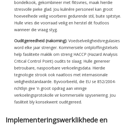
bondelkook, gekombineer met flitsvries, maak hierdie
stresvolle pieke glad. Jou kulinêre personeel kan groot
hoeveelhede veilig voorberei gedurende stil, buite spitstye.
Hulle vries die voorraad veilig en herstel dit foutloos
wanneer die vraag styg.
Ouditgereedheid (nakoming):
Voedselveiligheidsregulasies
word elke jaar strenger. Kommersiële ontploffingstelsels
help fasiliteite maklik om streng HACCP (Hazard Analysis
Critical Control Point) oudits te slaag. Hulle genereer
betroubare, naspoorbare verkoelingsdata. Hierdie
tegnologie strook ook naatloos met internasionale
veiligheidstandaarde. Byvoorbeeld, die EU se 852/2004-
richtlijn gee 'n groot opdrag aan vinnige
verkoelingsprotokolle vir kommersiële spyseniering. Jou
fasiliteit bly konsekwent ouditgereed.
Implementeringswerklikhede en