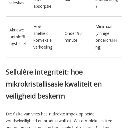
vrieskas
absorpsie
)
Hoë-
Minimaal
Aktiewe
snelheid
Onder 90
(vinnige
ontploffi
konveksie
minute
onderdrukki
ngstelsel
verkoeling
ng)
Sellulêre integriteit: hoe
mikrokristallisasie kwaliteit en
veiligheid beskerm
Die fisika van vries het 'n direkte impak op beide
voedselveiligheid en produkkwaliteit. Watermolekules tree
anders op na gelang van hoe vinnig hulle afkoel. Stadige