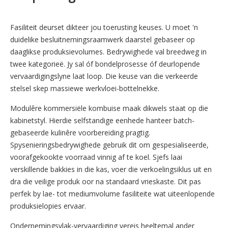
Fasiliteit deurset dikteer jou toerusting keuses. U moet 'n
duidelike besluitnemingsraamwerk daarstel gebaseer op
daaglikse produksievolumes. Bedrywighede val breedweg in
twee kategorieë. Jy sal óf bondelprosesse óf deurlopende
vervaardigingslyne laat loop. Die keuse van die verkeerde
stelsel skep massiewe werkvloei-bottelnekke.
Modulêre kommersiële kombuise maak dikwels staat op die
kabinetstyl. Hierdie selfstandige eenhede hanteer batch-
gebaseerde kulinêre voorbereiding pragtig.
Spysenieringsbedrywighede gebruik dit om gespesialiseerde,
voorafgekookte voorraad vinnig af te koel. Sjefs laai
verskillende bakkies in die kas, voer die verkoelingsiklus uit en
dra die veilige produk oor na standaard vrieskaste. Dit pas
perfek by lae- tot mediumvolume fasiliteite wat uiteenlopende
produksielopies ervaar.
Ondernemingsvlak-vervaardiging vereis heeltemal ander