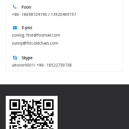
Foon

+86- 18698104196 / 13920469197
E-pos

sonnig. first@foxmail.com
sunny@fstcoldchain.com
Skype

uitvoer0001/ +86- 18522730738