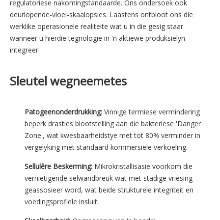
regulatoriese nakomingstandaarde. Ons ondersoek ook
deurlopende-vloei-skaalopsies. Laastens ontbloot ons die
werklike operasionele realiteite wat u in die gesig staar
wanneer u hierdie tegnologie in 'n aktiewe produksielyn
integreer.
Sleutel wegneemetes
Patogeenonderdrukking:
Vinnige termiese vermindering
beperk drasties blootstelling aan die bakteriese 'Danger
Zone', wat kwesbaarheidstye met tot 80% verminder in
vergelyking met standaard kommersiële verkoeling.
Sellulêre Beskerming:
Mikrokristallisasie voorkom die
vernietigende selwandbreuk wat met stadige vriesing
geassosieer word, wat beide strukturele integriteit en
voedingsprofiele insluit.