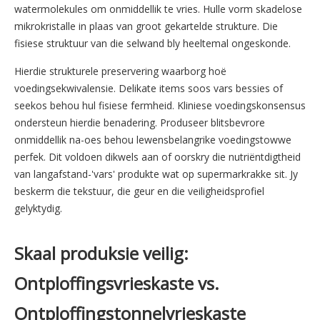
watermolekules om onmiddellik te vries. Hulle vorm skadelose
mikrokristalle in plaas van groot gekartelde strukture. Die
fisiese struktuur van die selwand bly heeltemal ongeskonde.
Hierdie strukturele preservering waarborg hoë
voedingsekwivalensie. Delikate items soos vars bessies of
seekos behou hul fisiese fermheid. Kliniese voedingskonsensus
ondersteun hierdie benadering. Produseer blitsbevrore
onmiddellik na-oes behou lewensbelangrike voedingstowwe
perfek. Dit voldoen dikwels aan of oorskry die nutriëntdigtheid
van langafstand-'vars' produkte wat op supermarkrakke sit. Jy
beskerm die tekstuur, die geur en die veiligheidsprofiel
gelyktydig.
Skaal produksie veilig:
Ontploffingsvrieskaste vs.
Ontploffingstonnelvrieskaste