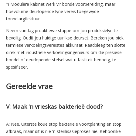
’n Modulêre kabinet werk vir bondelvoorbereiding, maar
hoëvolume deurlopende lyne vereis toegewyde
tonnelargitektuur.
Neem vandag proaktiewe stappe om jou produksielyn te
beveilig. Oudit jou huidige uurlikse deurset. Bereken jou piek
termiese verkoelingsvereistes akkuraat. Raadpleeg ten slotte
direk met industriële verkoelingsingenieurs om die presiese
bondel of deurlopende stelsel wat u fasiliteit benodig, te
spesifiseer.
Gereelde vrae
V: Maak 'n vrieskas bakterieë dood?
A: Nee. Uiterste koue stop bakteriële voortplanting en stop
afbraak, maar dit is nie 'n sterilisasieproses nie. Behoorlike