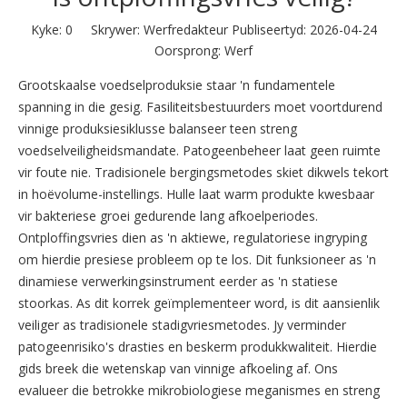
Kyke:
0
Skrywer: Werfredakteur Publiseertyd: 2026-04-24
Oorsprong:
Werf
Grootskaalse voedselproduksie staar 'n fundamentele
spanning in die gesig. Fasiliteitsbestuurders moet voortdurend
vinnige produksiesiklusse balanseer teen streng
voedselveiligheidsmandate. Patogeenbeheer laat geen ruimte
vir foute nie. Tradisionele bergingsmetodes skiet dikwels tekort
in hoëvolume-instellings. Hulle laat warm produkte kwesbaar
vir bakteriese groei gedurende lang afkoelperiodes.
Ontploffingsvries dien as 'n aktiewe, regulatoriese ingryping
om hierdie presiese probleem op te los. Dit funksioneer as 'n
dinamiese verwerkingsinstrument eerder as 'n statiese
stoorkas. As dit korrek geïmplementeer word, is dit aansienlik
veiliger as tradisionele stadigvriesmetodes. Jy verminder
patogeenrisiko's drasties en beskerm produkkwaliteit. Hierdie
gids breek die wetenskap van vinnige afkoeling af. Ons
evalueer die betrokke mikrobiologiese meganismes en streng