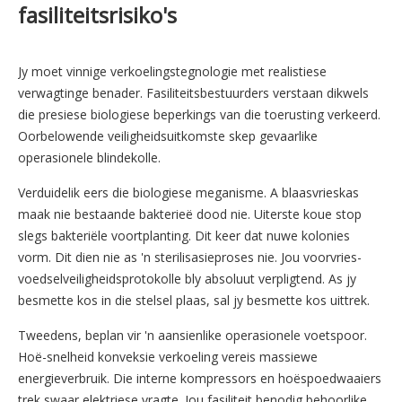
fasiliteitsrisiko's
Jy moet vinnige verkoelingstegnologie met realistiese
verwagtinge benader. Fasiliteitsbestuurders verstaan ​​dikwels
die presiese biologiese beperkings van die toerusting verkeerd.
Oorbelowende veiligheidsuitkomste skep gevaarlike
operasionele blindekolle.
Verduidelik eers die biologiese meganisme. A
blaasvrieskas
maak nie bestaande bakterieë dood nie. Uiterste koue stop
slegs bakteriële voortplanting. Dit keer dat nuwe kolonies
vorm. Dit dien nie as 'n sterilisasieproses nie. Jou voorvries-
voedselveiligheidsprotokolle bly absoluut verpligtend. As jy
besmette kos in die stelsel plaas, sal jy besmette kos uittrek.
Tweedens, beplan vir 'n aansienlike operasionele voetspoor.
Hoë-snelheid konveksie verkoeling vereis massiewe
energieverbruik. Die interne kompressors en hoëspoedwaaiers
trek swaar elektriese vragte. Jou fasiliteit benodig behoorlike