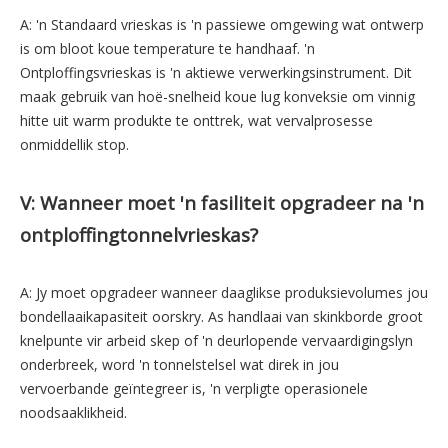
A: 'n Standaard vrieskas is 'n passiewe omgewing wat ontwerp
is om bloot koue temperature te handhaaf. 'n
Ontploffingsvrieskas is 'n aktiewe verwerkingsinstrument. Dit
maak gebruik van hoë-snelheid koue lug konveksie om vinnig
hitte uit warm produkte te onttrek, wat vervalprosesse
onmiddellik stop.
V: Wanneer moet 'n fasiliteit opgradeer na 'n
ontploffingtonnelvrieskas?
A: Jy moet opgradeer wanneer daaglikse produksievolumes jou
bondellaaikapasiteit oorskry. As handlaai van skinkborde groot
knelpunte vir arbeid skep of 'n deurlopende vervaardigingslyn
onderbreek, word 'n tonnelstelsel wat direk in jou
vervoerbande geïntegreer is, 'n verpligte operasionele
noodsaaklikheid.