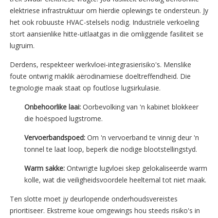
elektriese infrastruktuur om hierdie oplewings te ondersteun. Jy
het ook robuuste HVAC-stelsels nodig. Industriële verkoeling
stort aansienlike hitte-uitlaatgas in die omliggende fasiliteit se
lugruim.
Derdens, respekteer werkvloei-integrasierisiko's. Menslike
foute ontwrig maklik aërodinamiese doeltreffendheid. Die
tegnologie maak staat op foutlose lugsirkulasie.
Onbehoorlike laai:
Oorbevolking van 'n kabinet blokkeer
die hoëspoed lugstrome.
Vervoerbandspoed:
Om 'n vervoerband te vinnig deur 'n
tonnel te laat loop, beperk die nodige blootstellingstyd.
Warm sakke:
Ontwrigte lugvloei skep gelokaliseerde warm
kolle, wat die veiligheidsvoordele heeltemal tot niet maak.
Ten slotte moet jy deurlopende onderhoudsvereistes
prioritiseer. Ekstreme koue omgewings hou steeds risiko's in