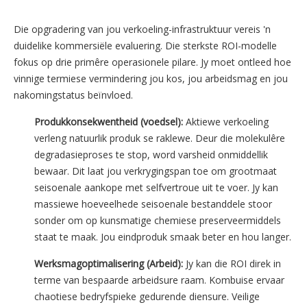
Die opgradering van jou verkoeling-infrastruktuur vereis 'n
duidelike kommersiële evaluering. Die sterkste ROI-modelle
fokus op drie primêre operasionele pilare. Jy moet ontleed hoe
vinnige termiese vermindering jou kos, jou arbeidsmag en jou
nakomingstatus beïnvloed.
Produkkonsekwentheid (voedsel):
Aktiewe verkoeling
verleng natuurlik produk se raklewe. Deur die molekulêre
degradasieproses te stop, word varsheid onmiddellik
bewaar. Dit laat jou verkrygingspan toe om grootmaat
seisoenale aankope met selfvertroue uit te voer. Jy kan
massiewe hoeveelhede seisoenale bestanddele stoor
sonder om op kunsmatige chemiese preserveermiddels
staat te maak. Jou eindproduk smaak beter en hou langer.
Werksmagoptimalisering (Arbeid):
Jy kan die ROI direk in
terme van bespaarde arbeidsure raam. Kombuise ervaar
chaotiese bedryfspieke gedurende diensure. Veilige