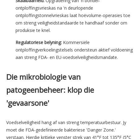
Skaalbaarheid:
Opgradering van 'n bondel-
ontploffingsvrieskas na 'n deurlopende
ontploffingstonnelvrieskas laat hoëvolume-operasies toe
om streng veiligheidstandaarde te handhaaf sonder om
produksie te knel.
Regulatoriese belyning:
Kommersiële
ontploffingverkoelingstelsels ondersteun aktief voldoening
aan streng FDA- en EU-voedselveiligheidsmandate.
Die mikrobiologie van
patogeenbeheer: klop die
'gevaarsone'
Voedselveiligheid hang af van streng temperatuurbestuur. Jy
moet die FDA-gedefinieerde bakteriese 'Danger Zone.'
verstaan. Hierdie kritieke venster strek van 41°F tot 135°F (5°C