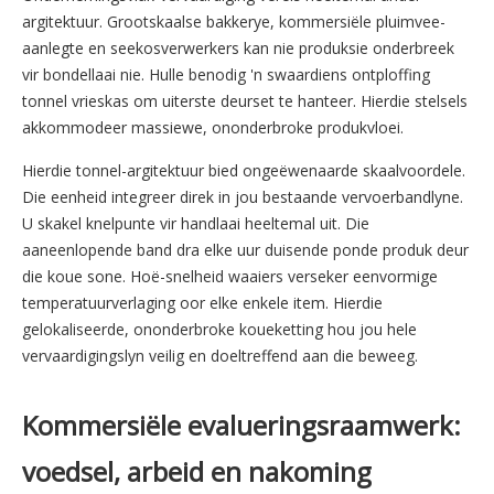
argitektuur. Grootskaalse bakkerye, kommersiële pluimvee-
aanlegte en seekosverwerkers kan nie produksie onderbreek
vir bondellaai nie. Hulle benodig 'n swaardiens
ontploffing
tonnel vrieskas
om uiterste deurset te hanteer. Hierdie stelsels
akkommodeer massiewe, ononderbroke produkvloei.
Hierdie tonnel-argitektuur bied ongeëwenaarde skaalvoordele.
Die eenheid integreer direk in jou bestaande vervoerbandlyne.
U skakel knelpunte vir handlaai heeltemal uit. Die
aaneenlopende band dra elke uur duisende ponde produk deur
die koue sone. Hoë-snelheid waaiers verseker eenvormige
temperatuurverlaging oor elke enkele item. Hierdie
gelokaliseerde, ononderbroke koueketting hou jou hele
vervaardigingslyn veilig en doeltreffend aan die beweeg.
Kommersiële evalueringsraamwerk:
voedsel, arbeid en nakoming