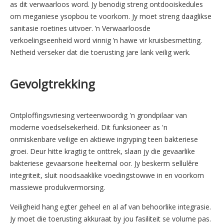
as dit verwaarloos word. Jy benodig streng ontdooiskedules
om meganiese ysopbou te voorkom. Jy moet streng daaglikse
sanitasie roetines uitvoer. ’n Verwaarloosde
verkoelingseenheid word vinnig ’n hawe vir kruisbesmetting.
Netheid verseker dat die toerusting jare lank veilig werk.
Gevolgtrekking
Ontploffingsvriesing verteenwoordig 'n grondpilaar van
moderne voedselsekerheid. Dit funksioneer as 'n
onmiskenbare veilige en aktiewe ingryping teen bakteriese
groei. Deur hitte kragtig te onttrek, slaan jy die gevaarlike
bakteriese gevaarsone heeltemal oor. Jy beskerm sellulêre
integriteit, sluit noodsaaklike voedingstowwe in en voorkom
massiewe produkvermorsing.
Veiligheid hang egter geheel en al af van behoorlike integrasie.
Jy moet die toerusting akkuraat by jou fasiliteit se volume pas.